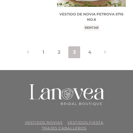
VESTIDO DE NOVIA PETROVA 5716
NO.6
RENTAR
Navegación
Página
Siguiente
1
2
3
4
de
anterior
página
página
VESTIDOS NOVIAS
VESTIDOS FIESTA
TRAJES CABALLEROS