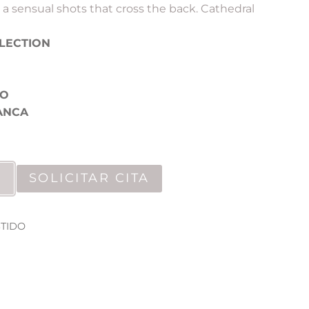
a sensual shots that cross the back. Cathedral
LECTION
GO
ANCA
SOLICITAR CITA
STIDO