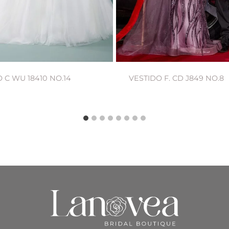
 C WU 18410 NO.14
VESTIDO F. CD J849 NO.8