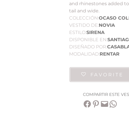
and rhinestones added to 
tail and wide.
COLECCIÓN:
OCASO COL
VESTIDO DE:
NOVIA
ESTILO:
SIRENA
DISPONIBLE EN:
SANTIA
DISEÑADO POR:
CASABL
MODALIDAD:
RENTAR
FAVORITE
COMPARTIR ESTE VE
Compartir en Facebook
Compartir en Pinterest
Envía esta página por correo electrónico
Compartir en WhatsApp