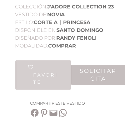
COLECCIÓN:
J'ADORE COLLECTION 23
VESTIDO DE:
NOVIA
ESTILO:
CORTE A
|
PRINCESA
DISPONIBLE EN:
SANTO DOMINGO
DISEÑADO POR:
RANDY FENOLI
MODALIDAD:
COMPRAR
SOLICITAR
FAVORI
CITA
TE
COMPARTIR ESTE VESTIDO
Compartir en Facebook
Compartir en Pinterest
Envía esta página por correo electrónico
Compartir en WhatsApp