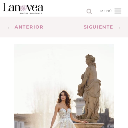
Saltar
al
MENÚ
contenido
←
ANTERIOR
SIGUIENTE
→