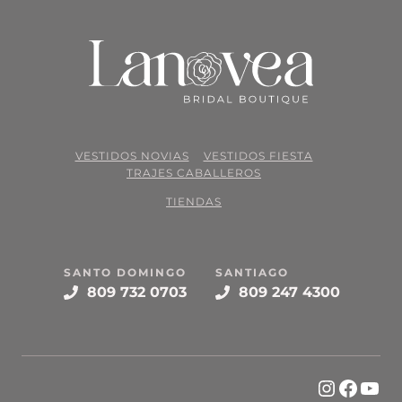
VESTIDOS NOVIAS
VESTIDOS FIESTA
TRAJES CABALLEROS
TIENDAS
SANTO DOMINGO
SANTIAGO
809 732 0703
809 247 4300
Instagr
Face
You