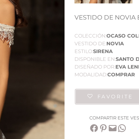
VESTIDO DE NOVIA 
COLECCIÓN:
OCASO COL
VESTIDO DE:
NOVIA
ESTILO:
SIRENA
DISPONIBLE EN:
SANTO 
DISEÑADO POR:
EVA LEN
MODALIDAD:
COMPRAR
FAVORITE
COMPARTIR ESTE VE
Compartir en Facebook
Compartir en Pinterest
Envía esta página por correo electrónico
Compartir en WhatsApp