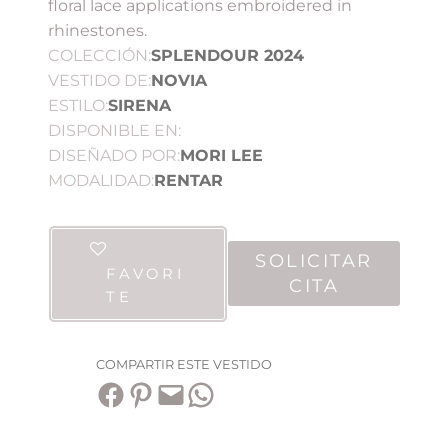
floral lace applications embroidered in
rhinestones.
COLECCIÓN:
SPLENDOUR 2024
VESTIDO DE:
NOVIA
ESTILO:
SIRENA
DISPONIBLE EN:
DISEÑADO POR:
MORI LEE
MODALIDAD:
RENTAR
SOLICITAR
FAVORI
CITA
TE
COMPARTIR ESTE VESTIDO
Compartir en Facebook
Compartir en Pinterest
Envía esta página por correo electrónico
Compartir en WhatsApp