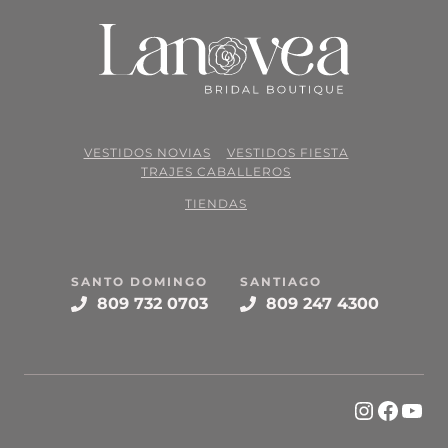
VESTIDOS NOVIAS
VESTIDOS FIESTA
TRAJES CABALLEROS
TIENDAS
SANTO DOMINGO
SANTIAGO
809 732 0703
809 247 4300
Instagr
Face
You