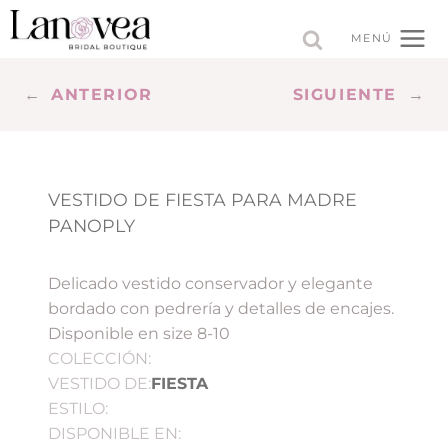
Saltar
al
MENÚ
contenido
←
ANTERIOR
SIGUIENTE
→
VESTIDO DE FIESTA PARA MADRE
PANOPLY
Delicado vestido conservador y elegante
bordado con pedrería y detalles de encajes.
Disponible en size 8-10
COLECCIÓN:
VESTIDO DE:
FIESTA
ESTILO:
DISPONIBLE EN: