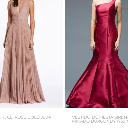
 F. CD ROSE GOLD J9041
VESTIDO DE FIESTA SIREN
MIKADO BURGUNDY 1739 