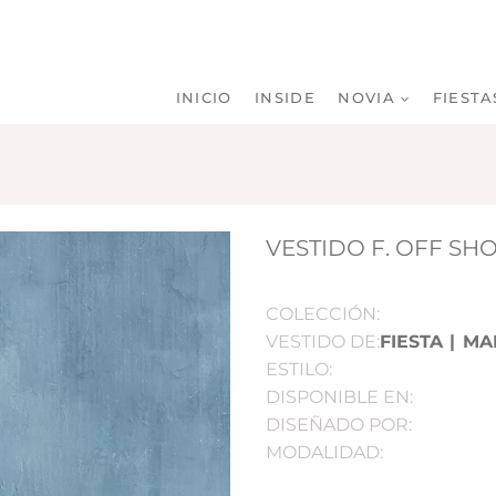
INICIO
INSIDE
NOVIA
FIESTA
VESTIDO F. OFF SH
COLECCIÓN:
VESTIDO DE:
FIESTA
|
MA
ESTILO:
DISPONIBLE EN:
DISEÑADO POR:
MODALIDAD: