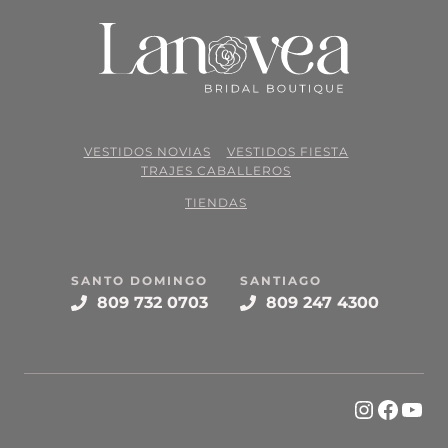
VESTIDOS NOVIAS
VESTIDOS FIESTA
TRAJES CABALLEROS
TIENDAS
SANTO DOMINGO
SANTIAGO
809 732 0703
809 247 4300
Instagr
Face
You