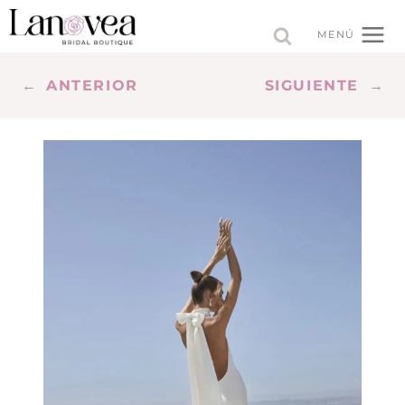
Saltar
al
MENÚ
contenido
←
ANTERIOR
SIGUIENTE
→