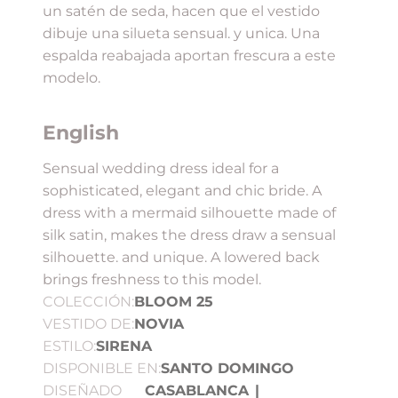
un satén de seda, hacen que el vestido
dibuje una silueta sensual. y unica. Una
espalda reabajada aportan frescura a este
modelo.
English
Sensual wedding dress ideal for a
sophisticated, elegant and chic bride. A
dress with a mermaid silhouette made of
silk satin, makes the dress draw a sensual
silhouette. and unique. A lowered back
brings freshness to this model.
COLECCIÓN:
BLOOM 25
VESTIDO DE:
NOVIA
ESTILO:
SIRENA
DISPONIBLE EN:
SANTO DOMINGO
DISEÑADO
CASABLANCA
|