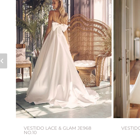
VESTIDO LACE & GLAM JE968
VESTID
NO.10