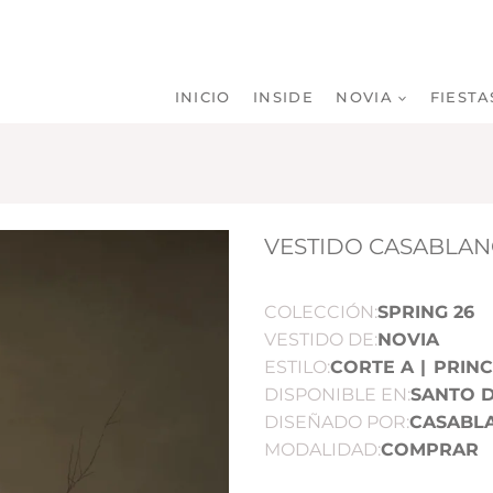
INICIO
INSIDE
NOVIA
FIESTA
VESTIDO CASABLANC
COLECCIÓN:
SPRING 26
VESTIDO DE:
NOVIA
ESTILO:
CORTE A
|
PRIN
DISPONIBLE EN:
SANTO 
DISEÑADO POR:
CASABL
MODALIDAD:
COMPRAR