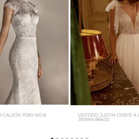
 CALISTA 7080 NO.8
VESTIDO JUSTIN CORTE A
JENNA 88430