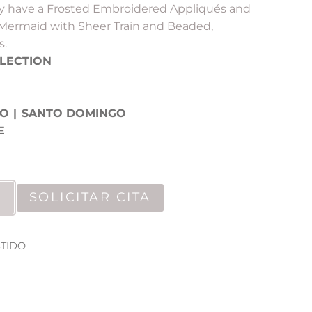
y have a Frosted Embroidered Appliqués and
e Mermaid with Sheer Train and Beaded,
s.
LECTION
GO
|
SANTO DOMINGO
E
SOLICITAR CITA
STIDO