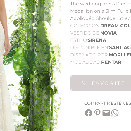
The wedding dress Presle
Medallion on a Slim, Tull
Appliquéd Shoulder Strap
COLECCIÓN:
DREAM COL
VESTIDO DE:
NOVIA
ESTILO:
SIRENA
DISPONIBLE EN:
SANTIA
DISEÑADO POR:
MORI LE
MODALIDAD:
RENTAR
FAVORITE
COMPARTIR ESTE VE
Compartir en Facebook
Compartir en Pinterest
Envía esta página por correo electrónico
Compartir en WhatsApp