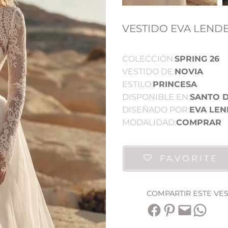
VESTIDO EVA LENDE
COLECCIÓN:
SPRING 26
VESTIDO DE:
NOVIA
ESTILO:
PRINCESA
DISPONIBLE EN:
SANTO 
DISEÑADO POR:
EVA LEN
MODALIDAD:
COMPRAR
FAVORITE
COMPARTIR ESTE VE
Compartir en Facebook
Compartir en Pinterest
Envía esta página por correo electrónico
Compartir en WhatsApp