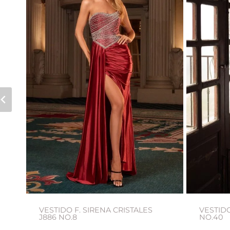
2
VESTIDO F. SIRENA CRISTALES
VESTIDO
J886 NO.8
NO.40