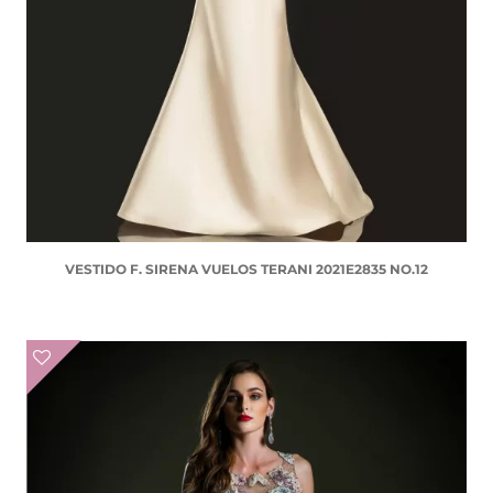
VESTIDO F. SIRENA VUELOS TERANI 2021E2835 NO.12