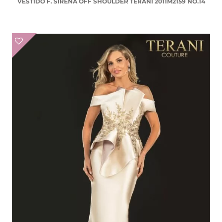
VESTIDO F. SIRENA OFF SHOULDER TERANI 2011M2159 NO.14