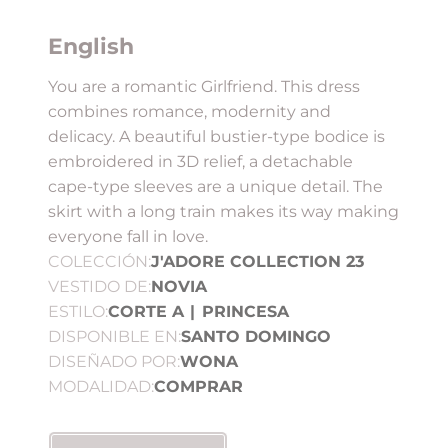
English
You are a romantic Girlfriend. This dress
combines romance, modernity and
delicacy. A beautiful bustier-type bodice is
embroidered in 3D relief, a detachable
cape-type sleeves are a unique detail. The
skirt with a long train makes its way making
everyone fall in love.
COLECCIÓN:
J'ADORE COLLECTION 23
VESTIDO DE:
NOVIA
ESTILO:
CORTE A
|
PRINCESA
DISPONIBLE EN:
SANTO DOMINGO
DISEÑADO POR:
WONA
MODALIDAD:
COMPRAR