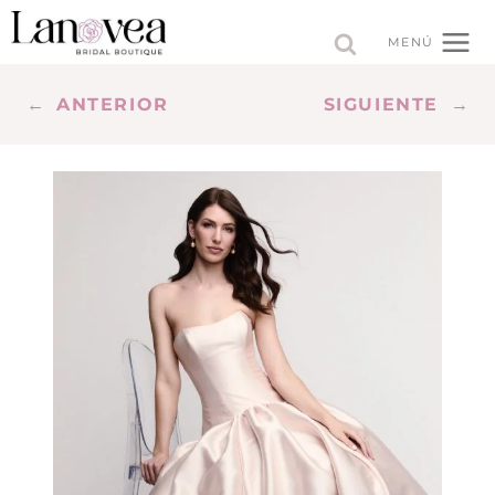
Saltar
al
MENÚ
contenido
←
ANTERIOR
SIGUIENTE
→