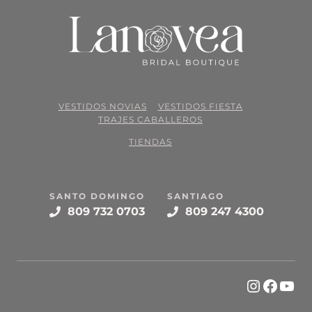
VESTIDOS NOVIAS
VESTIDOS FIESTA
TRAJES CABALLEROS
TIENDAS
SANTO DOMINGO
SANTIAGO
809 732 0703
809 247 4300
Instagr
Face
You