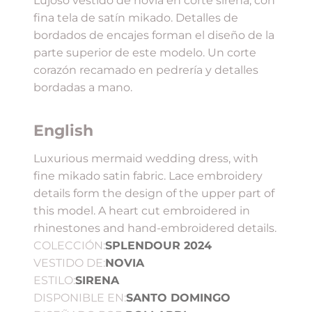
Lujoso vestido de novia en corte sirena, con
fina tela de satín mikado. Detalles de
bordados de encajes forman el diseño de la
parte superior de este modelo. Un corte
corazón recamado en pedrería y detalles
bordadas a mano.
English
Luxurious mermaid wedding dress, with
fine mikado satin fabric. Lace embroidery
details form the design of the upper part of
this model. A heart cut embroidered in
rhinestones and hand-embroidered details.
COLECCIÓN:
SPLENDOUR 2024
VESTIDO DE:
NOVIA
ESTILO:
SIRENA
DISPONIBLE EN:
SANTO DOMINGO