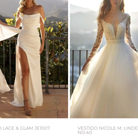
 LACE & GLAM JE1007
VESTIDO NICOLE M. LIND
NO.40