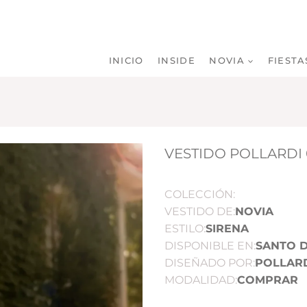
INICIO
INSIDE
NOVIA
FIESTA
VESTIDO POLLARDI 
COLECCIÓN:
VESTIDO DE:
NOVIA
ESTILO:
SIRENA
DISPONIBLE EN:
SANTO 
DISEÑADO POR:
POLLAR
MODALIDAD:
COMPRAR