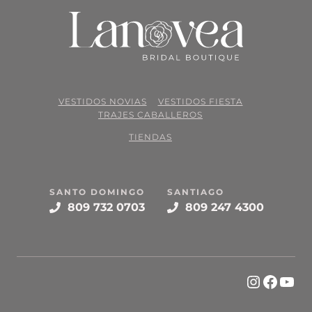
VESTIDOS NOVIAS
VESTIDOS FIESTA
TRAJES CABALLEROS
TIENDAS
SANTO DOMINGO
SANTIAGO
809 732 0703
809 247 4300
Instagr
Face
You