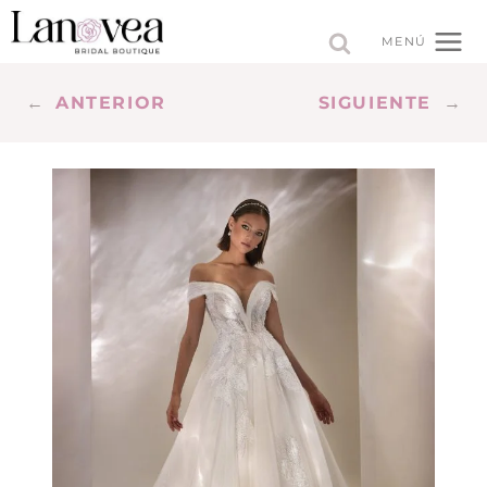
Saltar
al
MENÚ
contenido
←
ANTERIOR
SIGUIENTE
→