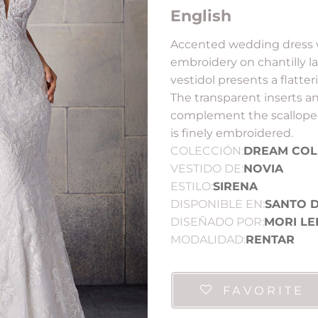
English
Accented wedding dress w
embroidery on chantilly la
vestidol presents a flatte
The transparent inserts a
complement the scalloped 
is finely embroidered.
COLECCIÓN:
DREAM COL
VESTIDO DE:
NOVIA
ESTILO:
SIRENA
DISPONIBLE EN:
SANTO 
DISEÑADO POR:
MORI LE
MODALIDAD:
RENTAR
FAVORITE