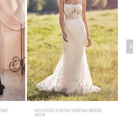
D811
VESTIDO JUSTIN SIRENA 66335
VE
NO.6