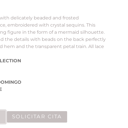
ith delicately beaded and frosted
ce, embroidered with crystal sequins. This
ring figure in the form of a mermaid silhouette.
nd the details with beads on the back perfectly
hem and the transparent petal train. All lace
LECTION
DOMINGO
E
SOLICITAR CITA