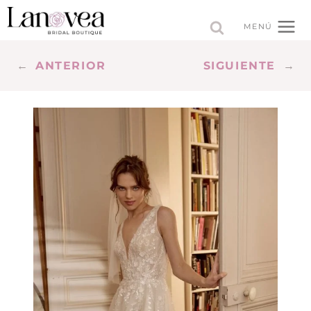
Saltar
al
MENÚ
contenido
←
ANTERIOR
SIGUIENTE
→