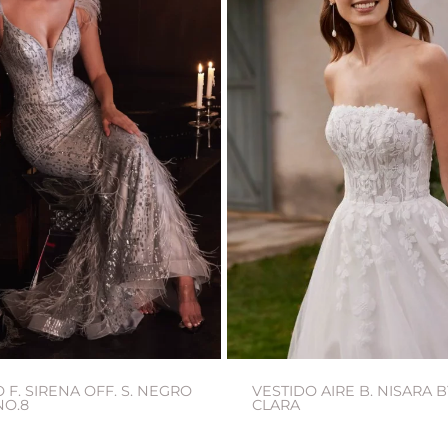
 F. SIRENA OFF. S. NEGRO
VESTIDO AIRE B. NISARA 
NO.8
CLARA