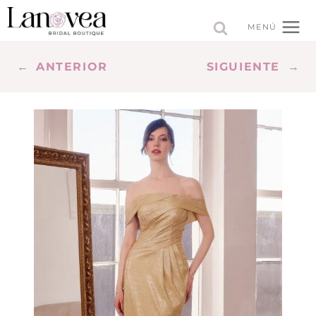
Saltar
al
MENÚ
contenido
←
ANTERIOR
SIGUIENTE
→