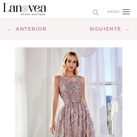
Saltar
al
MENÚ
contenido
←
ANTERIOR
SIGUIENTE
→