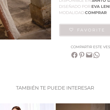
DISPONIBLE EN:
SANTO 
DISEÑADO POR:
EVA LEN
MODALIDAD:
COMPRAR
FAVORITE
COMPARTIR ESTE VE
Compartir en Facebook
Compartir en Pinterest
Envía esta página por correo electrónico
Compartir en WhatsApp
TAMBIÉN TE PUEDE INTERESAR