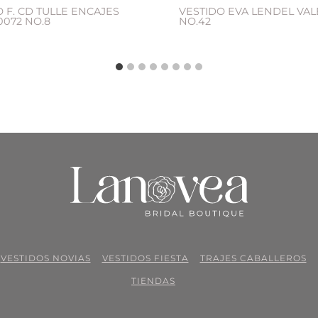
 F. CD TULLE ENCAJES
VESTIDO EVA LENDEL VAL
0072 NO.8
NO.42
VESTIDOS NOVIAS
VESTIDOS FIESTA
TRAJES CABALLEROS
TIENDAS