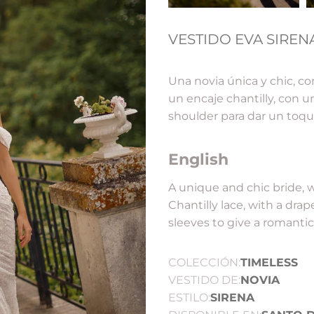
VESTIDO EVA SIREN
Una novia única y chic, co
un encaje chantilly, con 
shoulder para dar un toq
English
A unique and chic bride, 
Chantilly lace, with a dra
sleeves to give a romantic
COLECCIÓN:
TIMELESS
VESTIDO DE:
NOVIA
ESTILO:
SIRENA