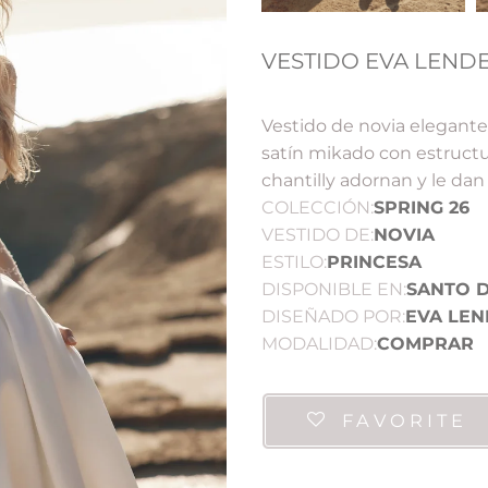
VESTIDO EVA LENDE
Vestido de novia elegant
satín mikado con estructu
chantilly adornan y le dan
COLECCIÓN:
SPRING 26
VESTIDO DE:
NOVIA
ESTILO:
PRINCESA
DISPONIBLE EN:
SANTO 
DISEÑADO POR:
EVA LEN
MODALIDAD:
COMPRAR
FAVORITE