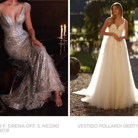
 F. SIRENA OFF. S. NEGRO
VESTIDO POLLARDI 08317 
NO.8