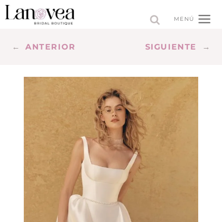
Saltar
al
MENÚ
contenido
←
ANTERIOR
SIGUIENTE
→