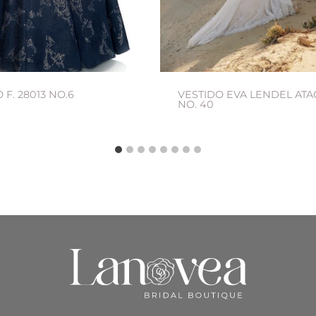
 F. 28013 NO.6
VESTIDO EVA LENDEL AT
NO. 40