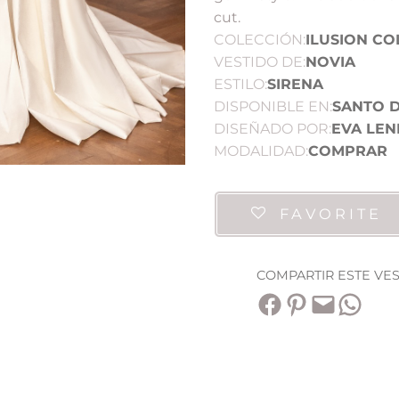
cut.
COLECCIÓN:
ILUSION CO
VESTIDO DE:
NOVIA
ESTILO:
SIRENA
DISPONIBLE EN:
SANTO 
DISEÑADO POR:
EVA LEN
MODALIDAD:
COMPRAR
FAVORITE
COMPARTIR ESTE VE
Compartir en Facebook
Compartir en Pinterest
Envía esta página por correo electrónico
Compartir en WhatsApp