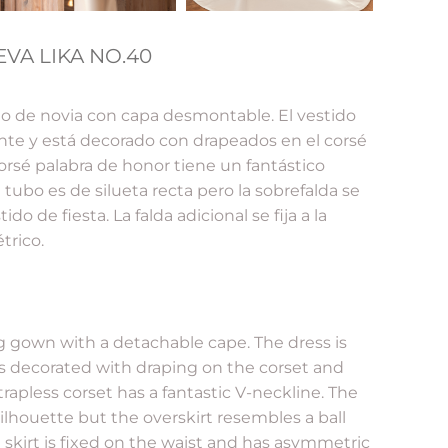
EVA LIKA NO.40
do de novia con capa desmontable. El vestido
ante y está decorado con drapeados en el corsé
 corsé palabra de honor tiene un fantástico
 tubo es de silueta recta pero la sobrefalda se
do de fiesta. La falda adicional se fija a la
trico.
g gown with a detachable cape. The dress is
is decorated with draping on the corset and
trapless corset has a fantastic V-neckline. The
 silhouette but the overskirt resembles a ball
 skirt is fixed on the waist and has asymmetric