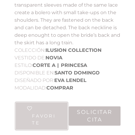
transparent sleeves made of the same lace
create a bolero with small take-ups on the
shoulders. They are fastened on the back
and can be detached. The back neckline is
deep enought to open the bride’s back and
the skirt has a long train.
COLECCIÓN:
ILUSION COLLECTION
VESTIDO DE:
NOVIA
ESTILO:
CORTE A
|
PRINCESA
DISPONIBLE EN:
SANTO DOMINGO
DISEÑADO POR:
EVA LENDEL
MODALIDAD:
COMPRAR
SOLICITAR
FAVORI
CITA
TE