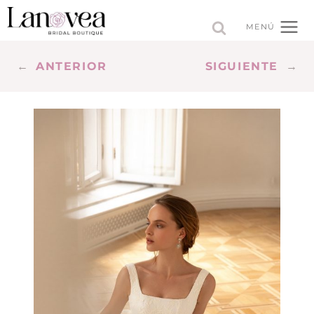
Saltar
al
MENÚ
contenido
←
ANTERIOR
SIGUIENTE
→