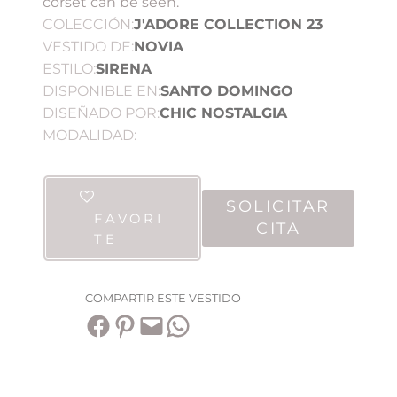
corset can be seen.
COLECCIÓN:
J'ADORE COLLECTION 23
VESTIDO DE:
NOVIA
ESTILO:
SIRENA
DISPONIBLE EN:
SANTO DOMINGO
DISEÑADO POR:
CHIC NOSTALGIA
MODALIDAD:
SOLICITAR
FAVORI
CITA
TE
COMPARTIR ESTE VESTIDO
Compartir en Facebook
Compartir en Pinterest
Envía esta página por correo electrónico
Compartir en WhatsApp