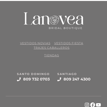
VESTIDOS NOVIAS
VESTIDOS FIESTA
TRAJES CABALLEROS
TIENDAS
SANTO DOMINGO
SANTIAGO
809 732 0703
809 247 4300
Instagr
Face
You