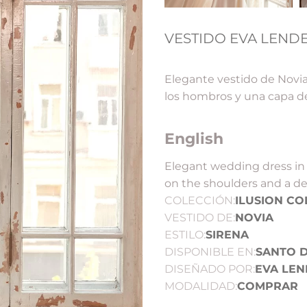
VESTIDO EVA LENDE
Elegante vestido de Novia
los hombros y una capa de
English
Elegant wedding dress in 
on the shoulders and a de
COLECCIÓN:
ILUSION CO
VESTIDO DE:
NOVIA
ESTILO:
SIRENA
DISPONIBLE EN:
SANTO 
DISEÑADO POR:
EVA LEN
MODALIDAD:
COMPRAR