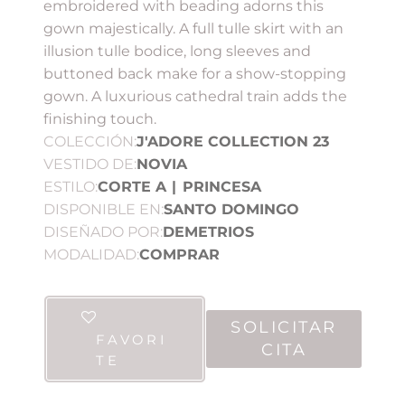
embroidered with beading adorns this
gown majestically. A full tulle skirt with an
illusion tulle bodice, long sleeves and
buttoned back make for a show-stopping
gown. A luxurious cathedral train adds the
finishing touch.
COLECCIÓN:
J'ADORE COLLECTION 23
VESTIDO DE:
NOVIA
ESTILO:
CORTE A
|
PRINCESA
DISPONIBLE EN:
SANTO DOMINGO
DISEÑADO POR:
DEMETRIOS
MODALIDAD:
COMPRAR
SOLICITAR
FAVORI
CITA
TE