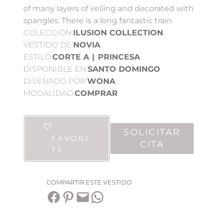
of many layers of veiling and decorated with
spangles. There is a long fantastic train.
COLECCIÓN:
ILUSION COLLECTION
VESTIDO DE:
NOVIA
ESTILO:
CORTE A
|
PRINCESA
DISPONIBLE EN:
SANTO DOMINGO
DISEÑADO POR:
WONA
MODALIDAD:
COMPRAR
SOLICITAR
FAVORI
CITA
TE
COMPARTIR ESTE VESTIDO
Compartir en Facebook
Compartir en Pinterest
Envía esta página por correo electrónico
Compartir en WhatsApp