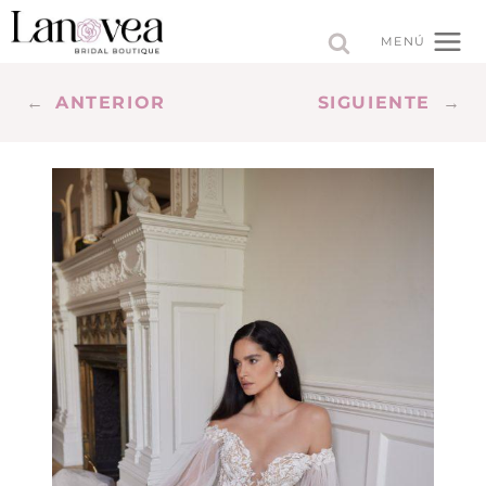
Saltar
al
MENÚ
contenido
←
ANTERIOR
SIGUIENTE
→